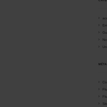
CATÉ
acc
Em
Gu
No
Un
MÉTA
Co
Flu
Fl
Si