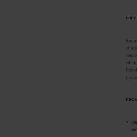
FREE
Energ
strat
reinte
where
Phosf
proce
RECE
Of
ha