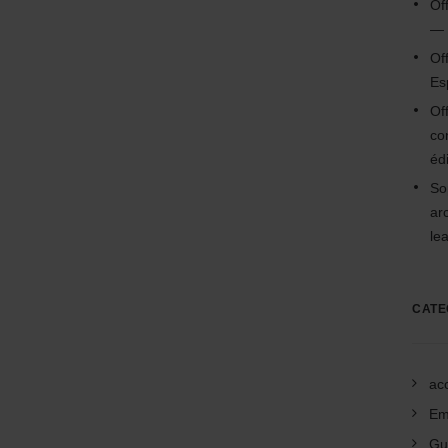
Of
— 
Of
Es
Of
co
édi
So
ar
le
CATE
acc
Em
Gu