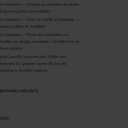
fre d’emploi — Chargé ou chargée de projet
Espaces publics et mobilités
fre d’emploi — Chef ou cheffe d’expertise —
paces publics et mobilités
fre d’emploi — Poste de conseillère ou
nseiller en design universel – Architecture et
fices publics
phie Lanctôt honorée par l’Ordre des
chitectes du Québec après 35 ans de
adership à Société Logique
ENTAIRES RÉCENTS
IVES