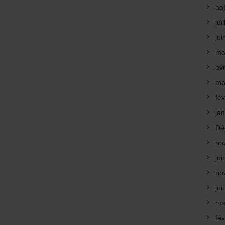
ao
jui
ju
ma
avr
ma
fév
ja
Dé
no
ju
no
ju
ma
fév