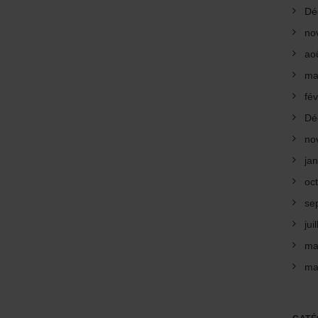
Dé
no
ao
ma
fév
Dé
no
ja
oc
se
jui
ma
ma