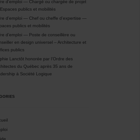
fre d’emploi — Chargé ou chargée de projet
Espaces publics et mobilités
fre d’emploi — Chef ou cheffe d’expertise —
paces publics et mobilités
fre d’emploi — Poste de conseillère ou
nseiller en design universel – Architecture et
fices publics
phie Lanctôt honorée par l’Ordre des
chitectes du Québec après 35 ans de
adership à Société Logique
GORIES
ueil
ploi
ide