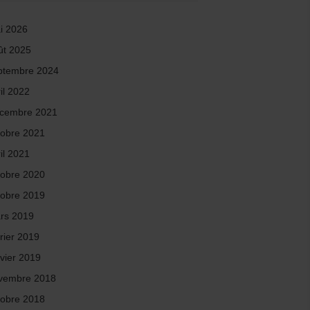
i 2026
ût 2025
ptembre 2024
il 2022
cembre 2021
tobre 2021
il 2021
tobre 2020
tobre 2019
rs 2019
rier 2019
nvier 2019
vembre 2018
tobre 2018