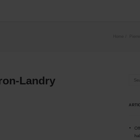
Home
Pierr
ron-Landry
ARTI
Of
ha