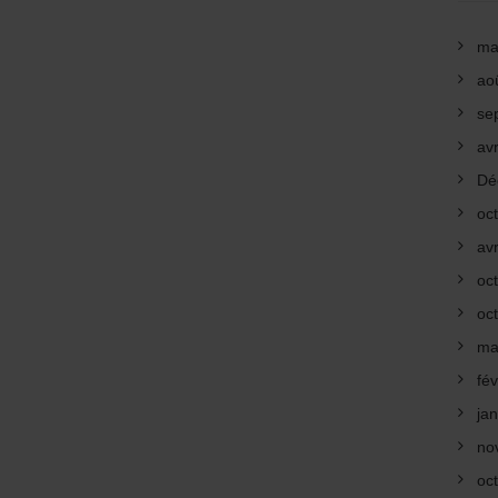
ma
ao
se
avr
Dé
oc
avr
oc
oc
ma
fév
ja
no
oc