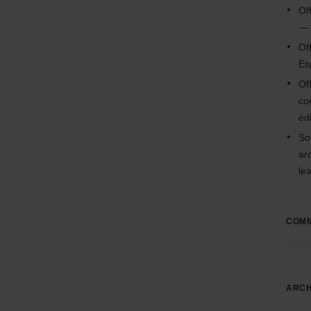
Of
— 
Of
Es
Of
co
édi
So
ar
le
COMM
ARCH