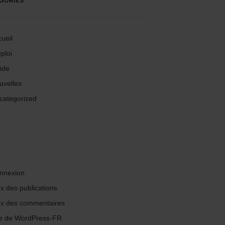
GORIES
ueil
ploi
ide
uvelles
categorized
nnexion
x des publications
ux des commentaires
te de WordPress-FR