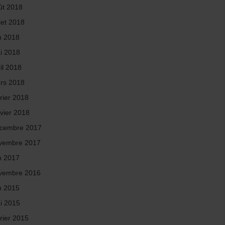
ût 2018
llet 2018
in 2018
i 2018
il 2018
rs 2018
rier 2018
nvier 2018
cembre 2017
vembre 2017
in 2017
vembre 2016
in 2015
i 2015
rier 2015