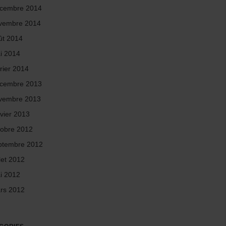
cembre 2014
vembre 2014
ût 2014
i 2014
rier 2014
cembre 2013
vembre 2013
nvier 2013
tobre 2012
ptembre 2012
llet 2012
i 2012
rs 2012