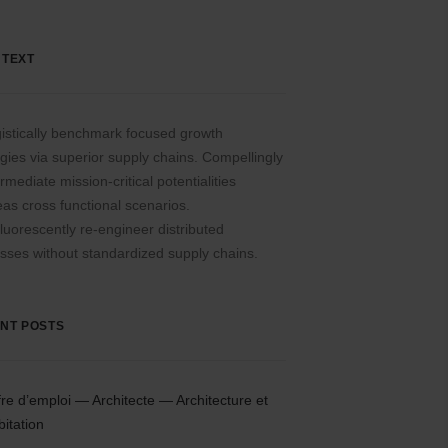
 TEXT
istically benchmark focused growth
egies via superior supply chains. Compellingly
rmediate mission-critical potentialities
as cross functional scenarios.
luorescently re-engineer distributed
sses without standardized supply chains.
NT POSTS
fre d’emploi — Architecte — Architecture et
bitation