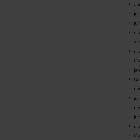
ao
jui
ju
ma
avr
ma
fév
ja
Dé
no
ju
no
ju
ma
fév