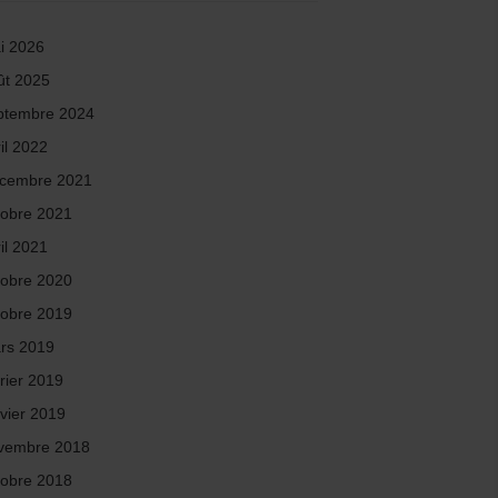
i 2026
ût 2025
ptembre 2024
il 2022
cembre 2021
tobre 2021
il 2021
tobre 2020
tobre 2019
rs 2019
rier 2019
nvier 2019
vembre 2018
tobre 2018