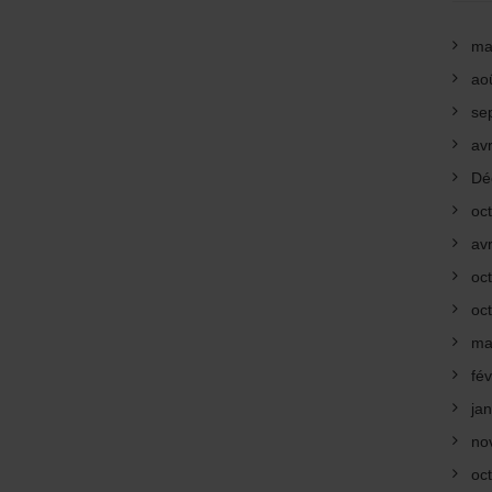
ma
ao
se
avr
Dé
oc
avr
oc
oc
ma
fév
ja
no
oc