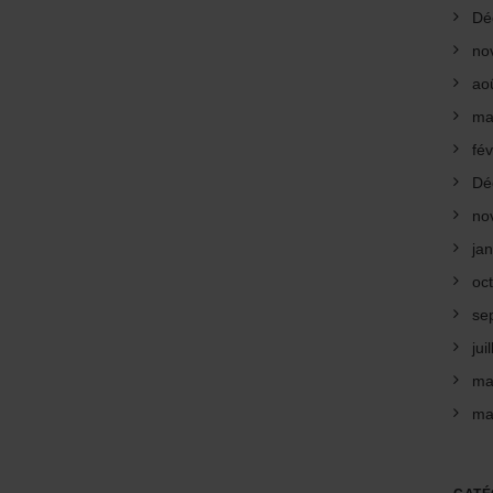
Dé
no
ao
ma
fév
Dé
no
ja
oc
se
jui
ma
ma