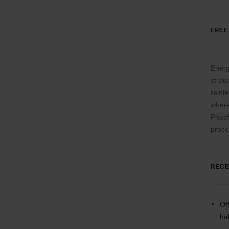
FREE
Energ
strat
reinte
where
Phosf
proce
RECE
Of
ha