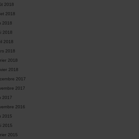
ût 2018
llet 2018
in 2018
i 2018
il 2018
rs 2018
rier 2018
nvier 2018
cembre 2017
vembre 2017
in 2017
vembre 2016
in 2015
i 2015
rier 2015