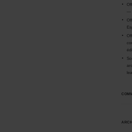
Of
— 
Of
Es
Of
co
édi
So
ar
le
COMM
ARCH