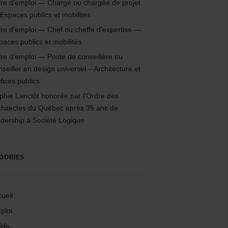
fre d’emploi — Chargé ou chargée de projet
Espaces publics et mobilités
fre d’emploi — Chef ou cheffe d’expertise —
paces publics et mobilités
fre d’emploi — Poste de conseillère ou
nseiller en design universel – Architecture et
fices publics
phie Lanctôt honorée par l’Ordre des
chitectes du Québec après 35 ans de
adership à Société Logique
GORIES
ueil
ploi
ide