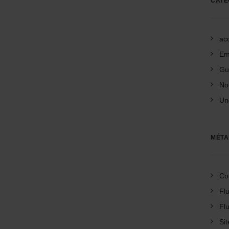
CATÉ
acc
Em
Gu
No
Un
MÉTA
Co
Flu
Fl
Si