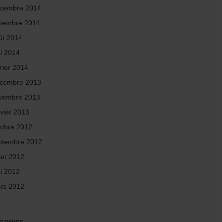
cembre 2014
vembre 2014
ût 2014
i 2014
rier 2014
cembre 2013
vembre 2013
nvier 2013
tobre 2012
ptembre 2012
llet 2012
i 2012
rs 2012