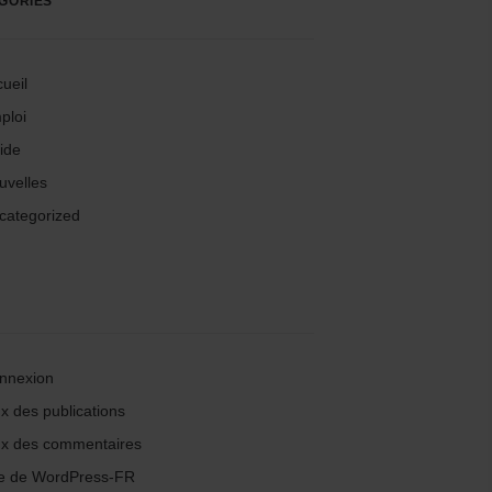
GORIES
ueil
ploi
ide
uvelles
categorized
nnexion
x des publications
ux des commentaires
te de WordPress-FR