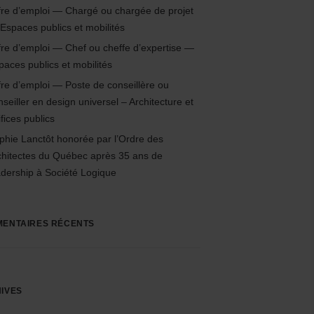
fre d’emploi — Chargé ou chargée de projet
Espaces publics et mobilités
fre d’emploi — Chef ou cheffe d’expertise —
paces publics et mobilités
fre d’emploi — Poste de conseillère ou
nseiller en design universel – Architecture et
fices publics
phie Lanctôt honorée par l’Ordre des
chitectes du Québec après 35 ans de
adership à Société Logique
ENTAIRES RÉCENTS
IVES