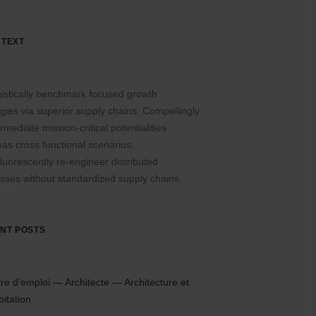
 TEXT
istically benchmark focused growth
egies via superior supply chains. Compellingly
rmediate mission-critical potentialities
as cross functional scenarios.
luorescently re-engineer distributed
sses without standardized supply chains.
NT POSTS
fre d’emploi — Architecte — Architecture et
bitation