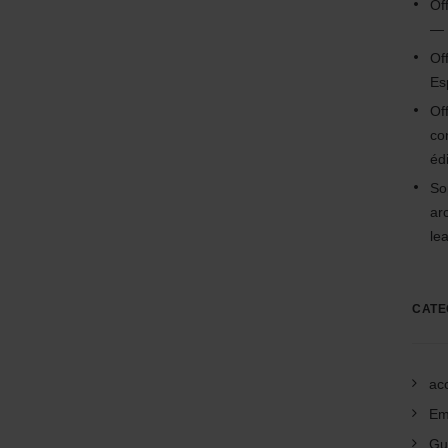
Of
— 
Of
Es
Of
co
édi
So
ar
le
CATE
acc
Em
Gu