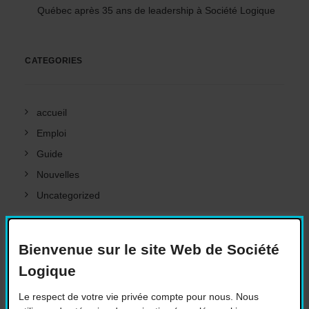
Québec après 35 ans de leadership à Société Logique
CATEGORIES
accueil
Emploi
Guide
Nouvelles
Uncategorized
META
Bienvenue sur le site Web de Société
Logique
Le respect de votre vie privée compte pour nous. Nous
Connexion