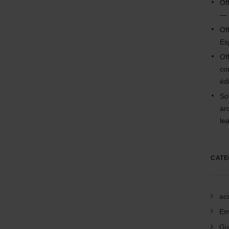
Of
— 
Of
Es
Of
co
édi
So
ar
le
CATE
acc
Em
Gu