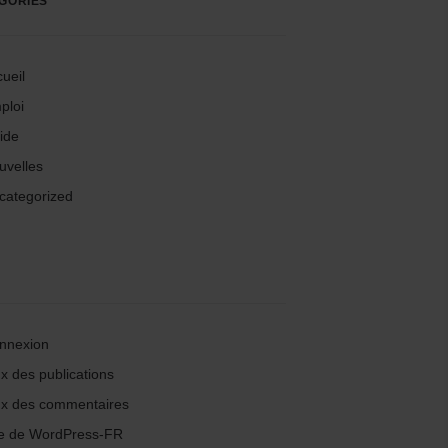
GORIES
ueil
ploi
ide
uvelles
categorized
nnexion
x des publications
ux des commentaires
te de WordPress-FR