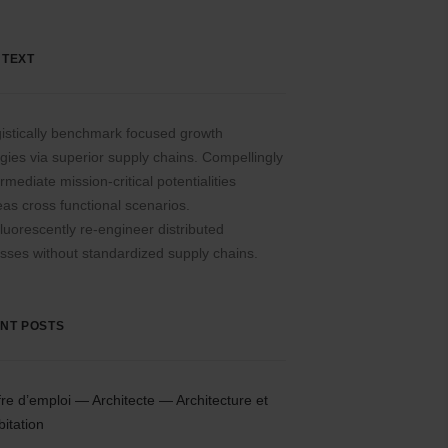
 TEXT
istically benchmark focused growth
egies via superior supply chains. Compellingly
rmediate mission-critical potentialities
as cross functional scenarios.
luorescently re-engineer distributed
sses without standardized supply chains.
NT POSTS
fre d’emploi — Architecte — Architecture et
bitation