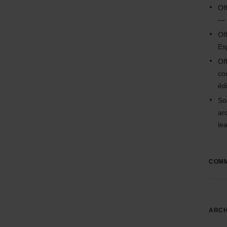
Of
— 
Of
Es
Of
co
édi
So
ar
le
COMM
ARCH