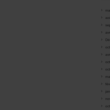
ma
ao
se
avr
Dé
oc
avr
oc
oc
ma
fév
ja
no
oc