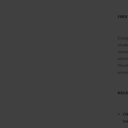
FREE
Energ
strat
reinte
where
Phosf
proce
RECE
Of
ha