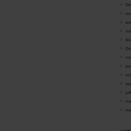
Dé
no
ao
ma
fév
Dé
no
ja
oc
se
jui
ma
ma