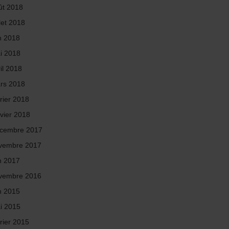
ût 2018
llet 2018
in 2018
i 2018
il 2018
rs 2018
rier 2018
nvier 2018
cembre 2017
vembre 2017
in 2017
vembre 2016
in 2015
i 2015
rier 2015