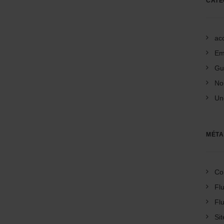
CATÉ
acc
Em
Gu
No
Un
MÉTA
Co
Flu
Fl
Si