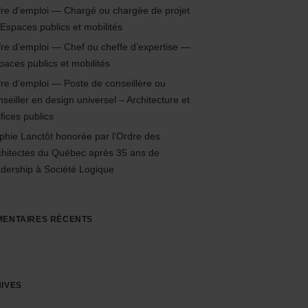
fre d’emploi — Chargé ou chargée de projet
Espaces publics et mobilités
fre d’emploi — Chef ou cheffe d’expertise —
paces publics et mobilités
fre d’emploi — Poste de conseillère ou
nseiller en design universel – Architecture et
fices publics
phie Lanctôt honorée par l’Ordre des
chitectes du Québec après 35 ans de
adership à Société Logique
ENTAIRES RÉCENTS
IVES