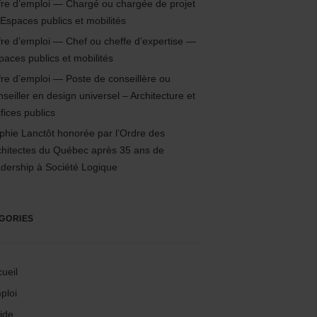
fre d’emploi — Chargé ou chargée de projet
Espaces publics et mobilités
fre d’emploi — Chef ou cheffe d’expertise —
paces publics et mobilités
fre d’emploi — Poste de conseillère ou
nseiller en design universel – Architecture et
fices publics
phie Lanctôt honorée par l’Ordre des
chitectes du Québec après 35 ans de
adership à Société Logique
GORIES
ueil
ploi
ide