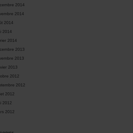
cembre 2014
vembre 2014
ût 2014
i 2014
rier 2014
cembre 2013
vembre 2013
nvier 2013
tobre 2012
ptembre 2012
llet 2012
i 2012
rs 2012