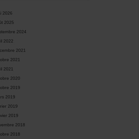
i 2026
ût 2025
ptembre 2024
il 2022
cembre 2021
tobre 2021
il 2021
tobre 2020
tobre 2019
rs 2019
rier 2019
nvier 2019
vembre 2018
tobre 2018