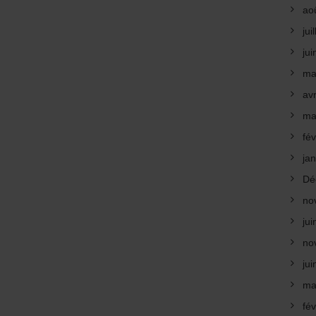
ao
jui
ju
ma
avr
ma
fév
ja
Dé
no
ju
no
ju
ma
fév