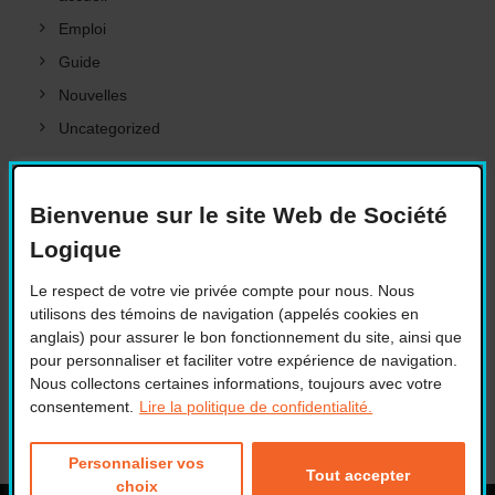
Emploi
Guide
Nouvelles
Uncategorized
META
Bienvenue sur le site Web de Société
Logique
Le respect de votre vie privée compte pour nous. Nous
Connexion
utilisons des témoins de navigation (appelés cookies en
Flux des publications
anglais) pour assurer le bon fonctionnement du site, ainsi que
Flux des commentaires
pour personnaliser et faciliter votre expérience de navigation.
Nous collectons certaines informations, toujours avec votre
Site de WordPress-FR
consentement.
Lire la politique de confidentialité.
Personnaliser vos
Tout accepter
choix