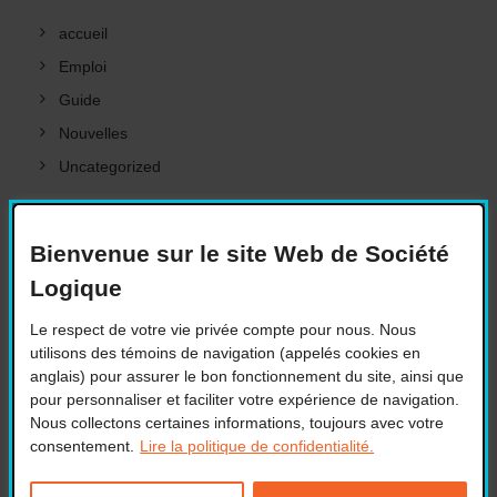
accueil
Emploi
Guide
Nouvelles
Uncategorized
META
Bienvenue sur le site Web de Société
Logique
Le respect de votre vie privée compte pour nous. Nous
Connexion
utilisons des témoins de navigation (appelés cookies en
Flux des publications
anglais) pour assurer le bon fonctionnement du site, ainsi que
Flux des commentaires
pour personnaliser et faciliter votre expérience de navigation.
Nous collectons certaines informations, toujours avec votre
Site de WordPress-FR
consentement.
Lire la politique de confidentialité.