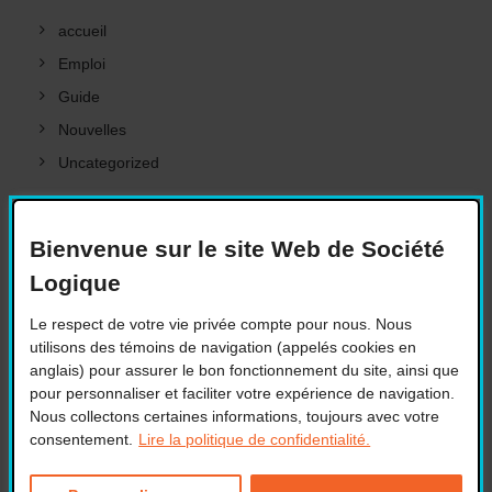
accueil
Emploi
Guide
Nouvelles
Uncategorized
META
Bienvenue sur le site Web de Société
Logique
Le respect de votre vie privée compte pour nous. Nous
Connexion
utilisons des témoins de navigation (appelés cookies en
Flux des publications
anglais) pour assurer le bon fonctionnement du site, ainsi que
Flux des commentaires
pour personnaliser et faciliter votre expérience de navigation.
Nous collectons certaines informations, toujours avec votre
Site de WordPress-FR
consentement.
Lire la politique de confidentialité.