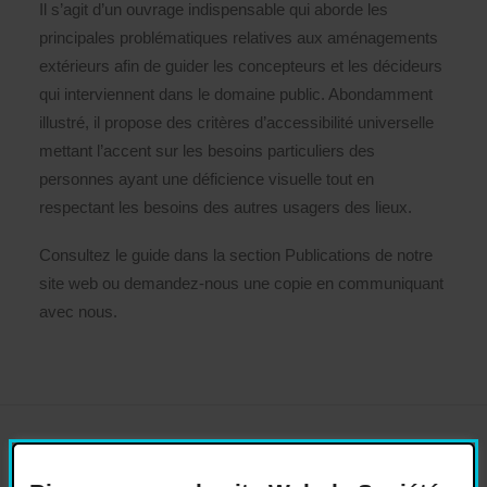
Il s’agit d’un ouvrage indispensable qui aborde les
principales problématiques relatives aux aménagements
extérieurs afin de guider les concepteurs et les décideurs
qui interviennent dans le domaine public. Abondamment
illustré, il propose des critères d’accessibilité universelle
mettant l’accent sur les besoins particuliers des
personnes ayant une déficience visuelle tout en
respectant les besoins des autres usagers des lieux.
Consultez le guide dans la section Publications de notre
site web ou demandez-nous une copie en communiquant
avec nous.