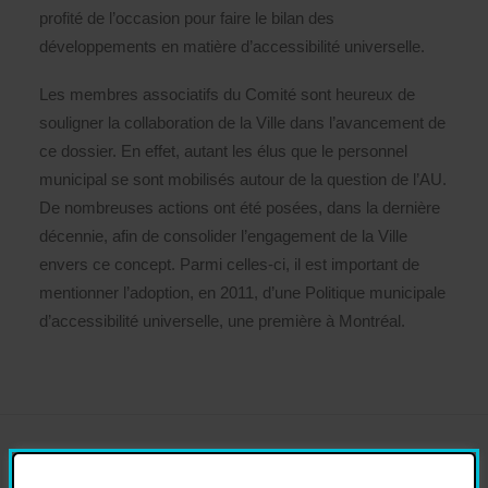
profité de l’occasion pour faire le bilan des
développements en matière d’accessibilité universelle.
Les membres associatifs du Comité sont heureux de
souligner la collaboration de la Ville dans l’avancement de
ce dossier. En effet, autant les élus que le personnel
municipal se sont mobilisés autour de la question de l’AU.
De nombreuses actions ont été posées, dans la dernière
décennie, afin de consolider l’engagement de la Ville
envers ce concept. Parmi celles-ci, il est important de
mentionner l’adoption, en 2011, d’une Politique municipale
d’accessibilité universelle, une première à Montréal.