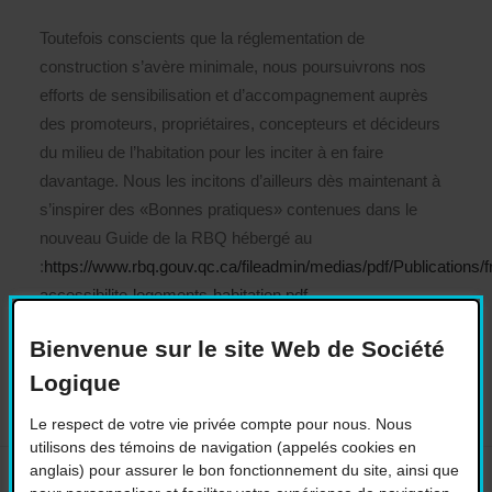
Toutefois conscients que la réglementation de
construction s’avère minimale, nous poursuivrons nos
efforts de sensibilisation et d’accompagnement auprès
des promoteurs, propriétaires, concepteurs et décideurs
du milieu de l’habitation pour les inciter à en faire
davantage. Nous les incitons d’ailleurs dès maintenant à
s’inspirer des «Bonnes pratiques» contenues dans le
nouveau Guide de la RBQ hébergé au
:
https://www.rbq.gouv.qc.ca/fileadmin/medias/pdf/Publications/f
accessibilite-logements-habitation.pdf
Bienvenue sur le site Web de Société
Logique
Le respect de votre vie privée compte pour nous. Nous
utilisons des témoins de navigation (appelés cookies en
anglais) pour assurer le bon fonctionnement du site, ainsi que